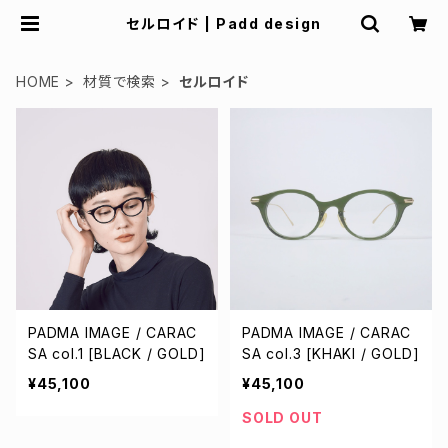
セルロイド | Padd design
HOME
材質で検索
セルロイド
PADMA IMAGE / CARAC
PADMA IMAGE / CARAC
SA col.1 [BLACK / GOLD]
SA col.3 [KHAKI / GOLD]
¥45,100
¥45,100
SOLD OUT