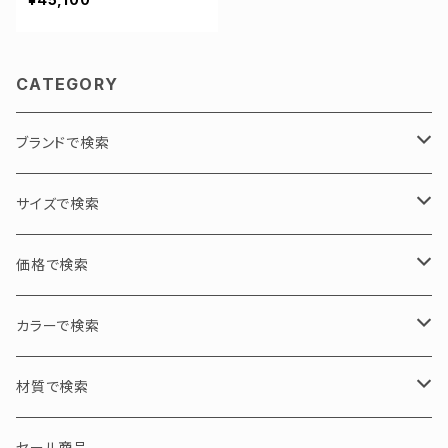
CATEGORY
ブランドで検索
PADMA IMAGE / パドマイメージ
サイズで検索
GEOMETRY / 幾何学
N PRODUCT / エヌプロダクト
L / 大サイズ
価格で検索
ASYMMETRY / 左右非対称
tico chouette / ティコシュエット
M / 中サイズ
30000円以下
カラーで検索
S / 小サイズ
30000～50000円
ブラック・グレー・クリア
材質で検索
50000～100000円
ブラウン・イエロー・ホワイト
アセテート
セール商品