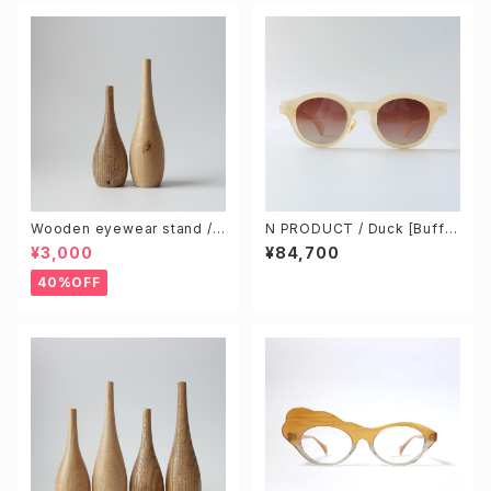
Wooden eyewear stand /
N PRODUCT / Duck [Buffal
Knotty (Random 2pcs)
o horn]
¥3,000
¥84,700
40%OFF