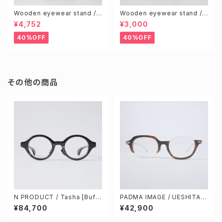
Wooden eyewear stand /
Wooden eyewear stand /
Brown (S & L size 2pcs)
Knotty (Random 2pcs)
¥4,752
¥3,000
40%OFF
40%OFF
その他の商品
N PRODUCT / Tasha [Buff
PADMA IMAGE / UESHITA c
alo horn]
ol.2 [DEMI BROWN / SILVE
¥84,700
¥42,900
R]