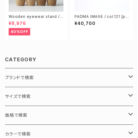
Wooden eyewear stand /
PADMA IMAGE / col.121 [pu
Natural & Brown (S & L 4pc
mpkin gray / pumpkin]
¥8,976
¥40,700
s)
40%OFF
CATEGORY
ブランドで検索
PADMA IMAGE / パドマイメージ
サイズで検索
GEOMETRY / 幾何学
N PRODUCT / エヌプロダクト
L / 大サイズ
価格で検索
ASYMMETRY / 左右非対称
tico chouette / ティコシュエット
M / 中サイズ
30000円以下
カラーで検索