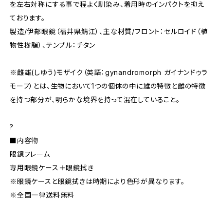
を左右対称にする事で程よく馴染み、着用時のインパクトを抑え
ております。
製造/伊部眼鏡（福井県鯖江）、主な材質/フロント：セルロイド（植
物性樹脂）、テンプル：チタン
※雌雄(しゆう)モザイク（英語：gynandromorph ガイナンドゥラ
モーフ）とは、生物において1つの個体の中に雄の特徴と雌の特徴
を持つ部分が、明らかな境界を持って混在していること。
?
■内容物
眼鏡フレーム
専用眼鏡ケース＋眼鏡拭き
※眼鏡ケースと眼鏡拭きは時期により色形が異なります。
※全国一律送料無料