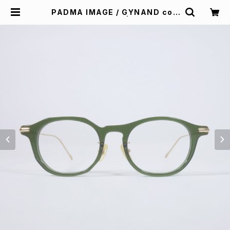
PADMA IMAGE / GYNAND col.
3 [KHAKI / GOLD] | Padd desig
n