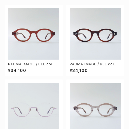
PADMA IMAGE / BLE col.4
PADMA IMAGE / BLE col.3
[ｍaroon]
[dark brown]
¥34,100
¥34,100