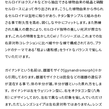
セルロイドはクスノキなどから抽出できる植物由来の結晶と硝酸
セルロースによって作り出されます。こうした植物由来から作られ
るセルロイドは生地に粘りがあり、チタン製テンプルと組み合わ
さる事で耐久性を高め、固くしなやかにフィットします。また熟練
された職人の磨きにより、セルロイド独特の美しい光沢が際立ち
ます。これらの特徴を生かしたCel / Tiシリーズは、これまでの左
右非対称コレクションに比べ細やかな線で構成されており、ブラ
ンドのテーマである「程よい違和感」をライトなバランスで愉しん
でいただけます。
ガイナンドという名前は、雌雄モザイク[gynandromorph]※か
ら引用しております。雌雄モザイクとは昆虫などの雄雌の遺伝子
が混在する事で、体の半分が雄，半分が雌といった表れ方をしま
す。 ガイナンドは左をウェリントン型に、右をオクタゴン型（八角
形）にデザインしており、左右で異なった印象を愉しんでいただけ
ます。ただしレンズシェイプは左右非対称ではありません。レンズ