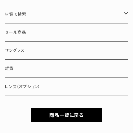
S / 小サイズ
30000～50000円
ブラック・グレー・クリア
材質で検索
50000～100000円
ブラウン・イエロー・ホワイト
アセテート
セール商品
100000円以上
ピンク・レッド・パープル
セルロイド
サングラス
ブルー・グリーン
メタル
雑貨
バッファローホーン
レンズ（オプション）
商品一覧に戻る