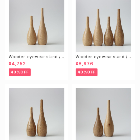
Wooden eyewear stand /
Wooden eyewear stand /
Natural (S & L size 2pcs)
Natural & Brown (S & L 4pc
¥4,752
¥8,976
s)
40%OFF
40%OFF