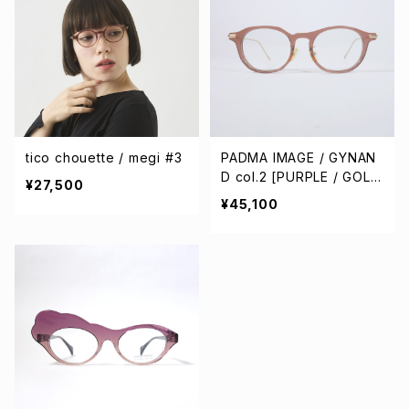
tico chouette / megi #3
PADMA IMAGE / GYNAN
D col.2 [PURPLE / GOL
¥27,500
D]
¥45,100