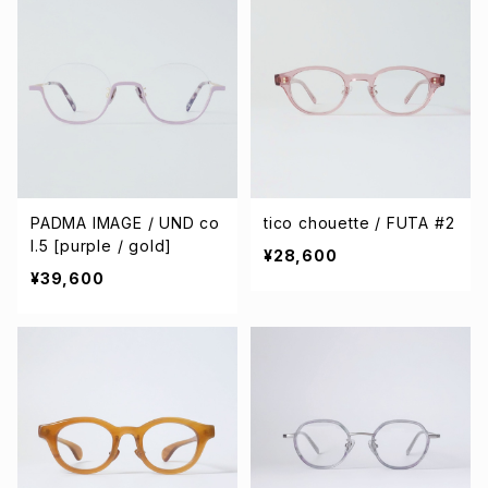
PADMA IMAGE / UND co
tico chouette / FUTA #2
l.5 [purple / gold]
¥28,600
¥39,600