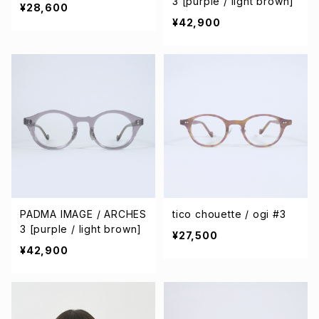
3 [purple / light brown]
¥28,600
¥42,900
PADMA IMAGE / ARCHES
tico chouette / ogi #3
3 [purple / light brown]
¥27,500
¥42,900