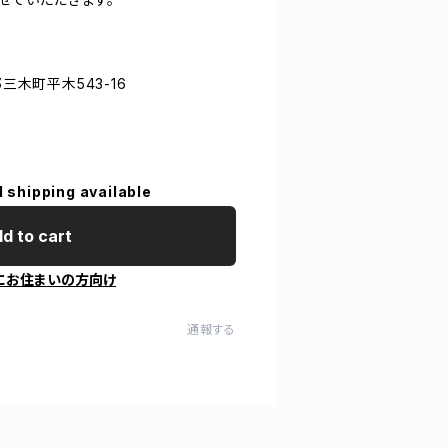
郡三木町平木543-16
l shipping available
d to cart
にお住まいの方向け
通報する