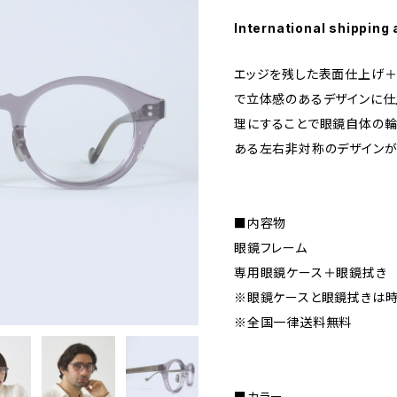
International shipping 
エッジを残した表面仕上げ＋
で立体感のあるデザインに仕
理にすることで眼鏡自体の輪
ある左右非対称のデザインが
■内容物
眼鏡フレーム
専用眼鏡ケース＋眼鏡拭き
※眼鏡ケースと眼鏡拭きは時
※全国一律送料無料
■カラー