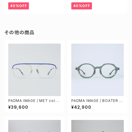
40%OFF
40%OFF
その他の商品
PADMA IMAGE / MET col.4
PADMA IMAGE / BOATER 4
[blue / gold]
[green / brown]
¥39,600
¥42,900