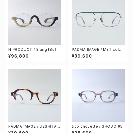
N PRODUCT / Slang [Buffa
PADMA IMAGE / MET col.5
lo horn]
[green / gray]
¥96,800
¥39,600
PADMA IMAGE / UESHITA c
tico chouette / SHODO #5
ol.4 [demi stripe]
¥39,600
¥28,600