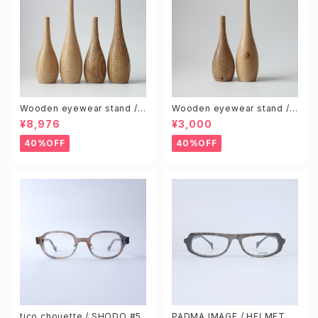
Wooden eyewear stand /
Wooden eyewear stand /
Natural & Brown (S & L 4pc
Knotty (Random 2pcs)
¥8,976
¥3,000
s)
40%OFF
40%OFF
tico chouette / SHODO #5
PADMA IMAGE / HELMET c