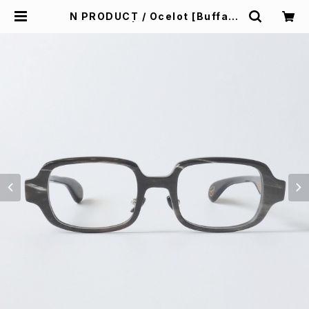
N PRODUCT / Ocelot [Buffalo
horn] | Padd design