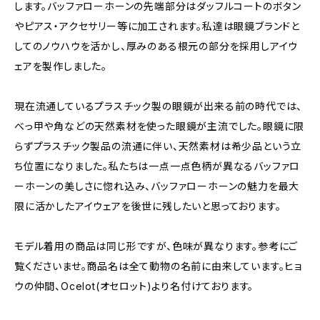
します。バッファローホーンの先端部分はダッフルコートのボタン
やピアス・アクセサリー等に加工されます。私達は眼鏡ブランドと
してのノウハウを活かし、厚みのある根元の部分を採用しアイウ
ェアを製作しました。
現在流通しているプラスチック製の眼鏡が出来る前の時代では、
べっ甲や角などの天然素材を使った眼鏡が主流でした。眼鏡に限
らずプラスチック製品の流通に伴い、天然素材は希少品という立
ち位置になりました。私たちは一点一点色柄が異なるバッファロ
ーホーンの美しさに惚れ込み、バッファローホーンの魅力を最大
限に活かしたアイウェアを後世に残したいと思っております。
モデル着用の商品は同じ形ですが、色味が異なります。参考にご
覧くださいませ。商品名は全て動物の名前に由来しています。ヒョ
ウの仲間、Ocelot(オセロット)より名付けております。