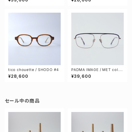
tico chouette / SHODO #4
PADMA IMAGE / MET col.3
[black / brown]
¥28,600
¥39,600
セール中の商品