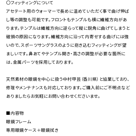
〇フィッティングについて
アセテート用のウォーマーで長めに温めていただく事で曲げ伸ば
し等の調整も可能です。フロントもテンプルも横に繊維方向があ
ります。テンプルは繊維方向に逆らって縦に鋭角に曲げてしまうと
破損の原因になります。繊維方向に沿って内寄せする曲げには強
いので、スポーツサングラスのように抱き込むフィッティングが望
ましいです。鼻あてやテンプル開き・高さの調整が必要な箇所に
は、金属パーツを採用しております。
天然素材の眼鏡を中心に扱う中村甲芸（香川県）と協業しており、
修理やメンテナンスも対応しております。ご購入前にご不明点など
ありましたらお気軽にお問い合わせくださいませ。
■内容物
眼鏡フレーム
専用眼鏡ケース＋眼鏡拭き