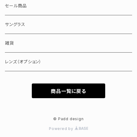
50000～100000円
ブラウン・イエロー・ホワイト
アセテート
セール商品
100000円以上
ピンク・レッド・パープル
セルロイド
サングラス
ブルー・グリーン
メタル
雑貨
バッファローホーン
レンズ（オプション）
商品一覧に戻る
© Padd design
Powered by