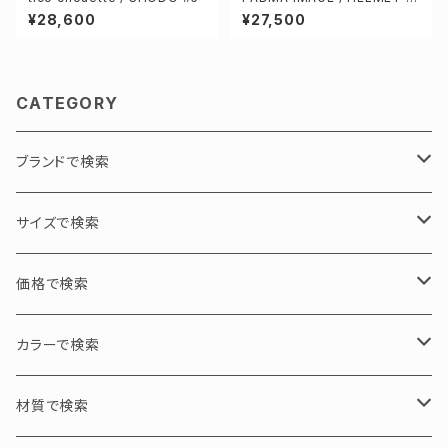
ol.37 urban
¥28,600
¥27,500
CATEGORY
ブランドで検索
PADMA IMAGE / パドマイメージ
サイズで検索
GEOMETRY / 幾何学
N PRODUCT / エヌプロダクト
L / 大サイズ
価格で検索
ASYMMETRY / 左右非対称
tico chouette / ティコシュエット
M / 中サイズ
30000円以下
カラーで検索
S / 小サイズ
30000～50000円
ブラック・グレー・クリア
材質で検索