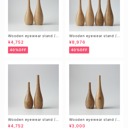
Wooden eyewear stand /
Wooden eyewear stand /
Natural (S & L size 2pcs)
Natural & Brown (S & L 4pc
¥4,752
¥8,976
s)
40%OFF
40%OFF
Wooden eyewear stand /
Wooden eyewear stand /
Brown (S & L size 2pcs)
Knotty (Random 2pcs)
¥4,752
¥3,000