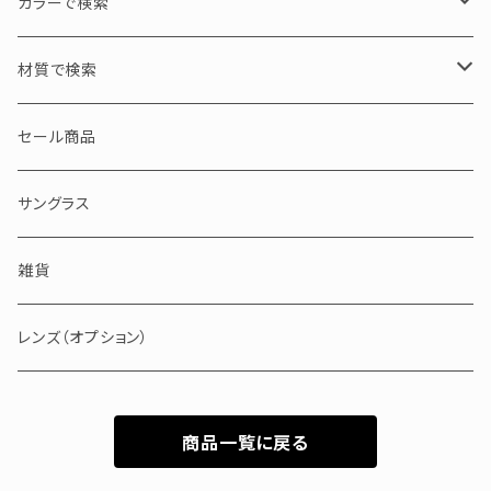
tico chouette / ティコシュエット
M / 中サイズ
30000円以下
カラーで検索
S / 小サイズ
30000～50000円
ブラック・グレー・クリア
材質で検索
50000～100000円
ブラウン・イエロー・ホワイト
アセテート
セール商品
100000円以上
ピンク・レッド・パープル
セルロイド
サングラス
ブルー・グリーン
メタル
雑貨
バッファローホーン
レンズ（オプション）
商品一覧に戻る