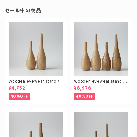
セール中の商品
Wooden eyewear stand /
Wooden eyewear stand /
Natural (S & L size 2pcs)
Natural & Brown (S & L 4pc
¥4,752
¥8,976
s)
40%OFF
40%OFF