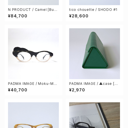
N PRODUCT / Camel [Buff
tico chouette / SHODO #1
alo horn]
¥84,700
¥28,600
PADMA IMAGE / Moku-Mok
PADMA IMAGE / ▲case [Gr
u col.122 [darkgreen beige
een] & cleaning cloth
¥40,700
¥2,970
/ darkgreen]