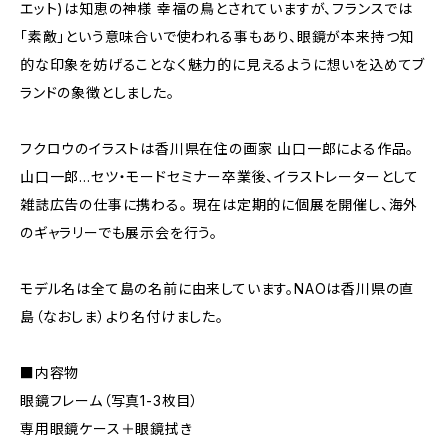
エット)は知恵の神様 幸福の鳥とされていますが、フランスでは
「素敵」という意味合いで使われる事もあり、眼鏡が本来持つ知
的な印象を妨げることなく魅力的に見えるように想いを込めてブ
ランドの象徴としました。
フクロウのイラストは香川県在住の画家 山口一郎による作品。
山口一郎…セツ・モードセミナー卒業後、イラストレーターとして
雑誌広告の仕事に携わる。 現在は定期的に個展を開催し、海外
のギャラリーでも展示会を行う。
モデル名は全て島の名前に由来しています。NAOは香川県の直
島（なおしま）より名付けました。
■内容物
眼鏡フレーム（写真1-3枚目）
専用眼鏡ケース＋眼鏡拭き