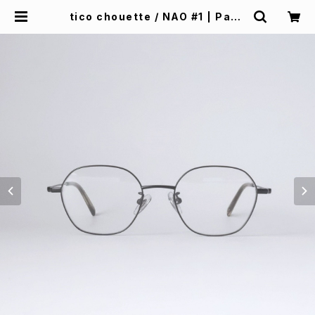
tico chouette / NAO #1 | Padd
design