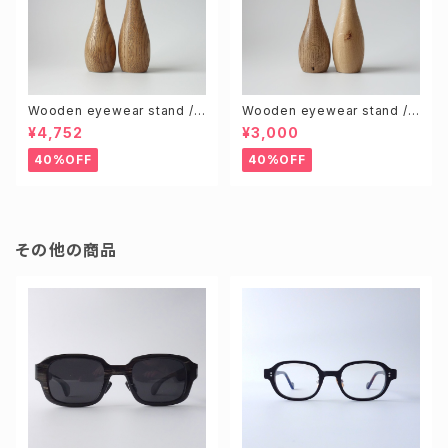
Wooden eyewear stand /
Wooden eyewear stand /
Brown (S & L size 2pcs)
Knotty (Random 2pcs)
¥4,752
¥3,000
40%OFF
40%OFF
その他の商品