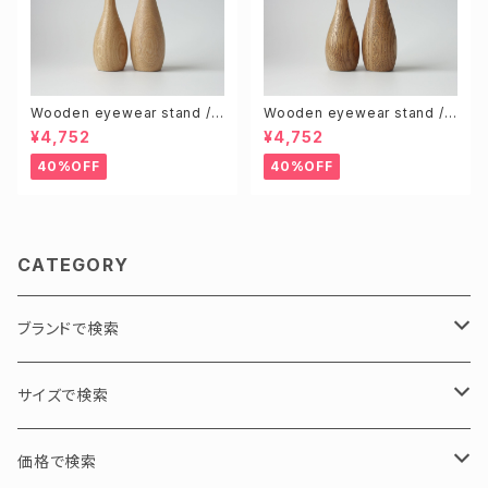
Wooden eyewear stand /
Wooden eyewear stand /
Natural (S & L size 2pcs)
Brown (S & L size 2pcs)
¥4,752
¥4,752
40%OFF
40%OFF
CATEGORY
ブランドで検索
PADMA IMAGE / パドマイメージ
サイズで検索
GEOMETRY / 幾何学
N PRODUCT / エヌプロダクト
L / 大サイズ
価格で検索