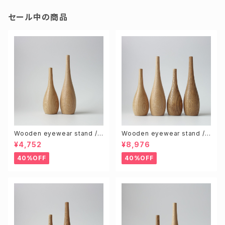
セール中の商品
Wooden eyewear stand /
Wooden eyewear stand /
Natural (S & L size 2pcs)
Natural & Brown (S & L 4pc
¥4,752
¥8,976
s)
40%OFF
40%OFF