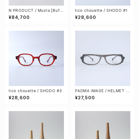
N PRODUCT / Musta [Buff
tico chouette / SHODO #1
alo horn]
¥84,700
¥28,600
tico chouette / SHODO #3
PADMA IMAGE / HELMET c
ol.37 urban
¥28,600
¥27,500