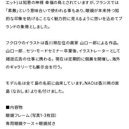
エット)は知恵の神様 幸福の鳥とされていますが、フランスでは
「素敵」という意味合いで使われる事もあり、眼鏡が本来持つ知
的な印象を妨げることなく魅力的に見えるように想いを込めてブ
ランドの象徴としました。
フクロウのイラストは香川県在住の画家 山口一郎による作品。
山口一郎…セツ・モードセミナー卒業後、イラストレーターとして
雑誌広告の仕事に携わる。 現在は定期的に個展を開催し、海外
のギャラリーでも展示会を行う。
モデル名は全て島の名前に由来しています。NAOは香川県の直
島（なおしま）より名付けました。
■内容物
眼鏡フレーム（写真1-3枚目）
専用眼鏡ケース＋眼鏡拭き