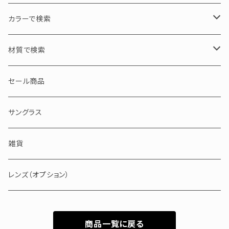
ASYMMETRY / 左右非対称
tico chouette / ティコシュエット
M / 中サイズ
30000円以下
カラーで検索
S / 小サイズ
30000～50000円
ブラック・グレー・クリア
材質で検索
50000～100000円
ブラウン・イエロー・ホワイト
アセテート
セール商品
100000円以上
ピンク・レッド・パープル
セルロイド
サングラス
ブルー・グリーン
メタル
雑貨
バッファローホーン
レンズ（オプション）
商品一覧に戻る