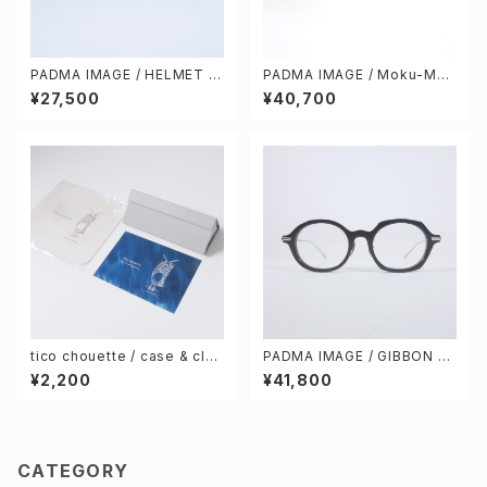
PADMA IMAGE / HELMET c
PADMA IMAGE / Moku-Mok
ol.37 urban
u col.122 [darkgreen beige
¥27,500
¥40,700
/ darkgreen]
tico chouette / case & clea
PADMA IMAGE / GIBBON co
ning cloth
l.1 [BLACK / SILVER]
¥2,200
¥41,800
CATEGORY