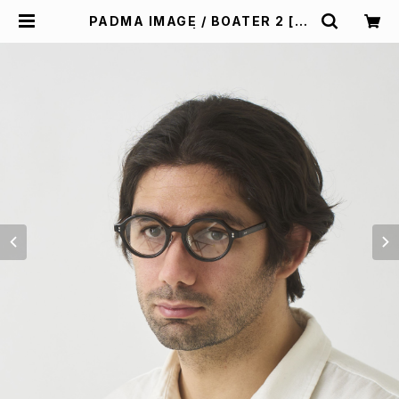
PADMA IMAGE / BOATER 2 [br
own / gray] | Padd design