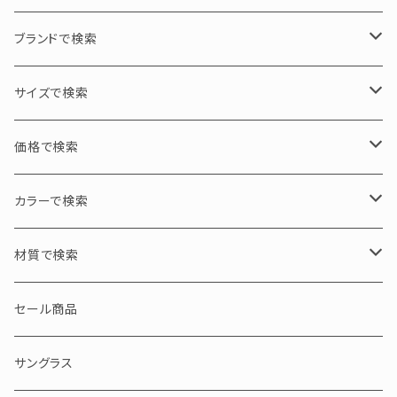
ブランドで検索
PADMA IMAGE / パドマイメージ
サイズで検索
GEOMETRY / 幾何学
N PRODUCT / エヌプロダクト
L / 大サイズ
価格で検索
ASYMMETRY / 左右非対称
tico chouette / ティコシュエット
M / 中サイズ
30000円以下
カラーで検索
S / 小サイズ
30000～50000円
ブラック・グレー・クリア
材質で検索
50000～100000円
ブラウン・イエロー・ホワイト
アセテート
セール商品
100000円以上
ピンク・レッド・パープル
セルロイド
サングラス