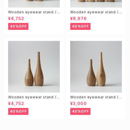
Wooden eyewear stand /
Wooden eyewear stand /
Natural (S & L size 2pcs)
Natural & Brown (S & L 4pc
¥4,752
¥8,976
s)
40%OFF
40%OFF
Wooden eyewear stand /
Wooden eyewear stand /
Brown (S & L size 2pcs)
Knotty (Random 2pcs)
¥4,752
¥3,000
40%OFF
40%OFF