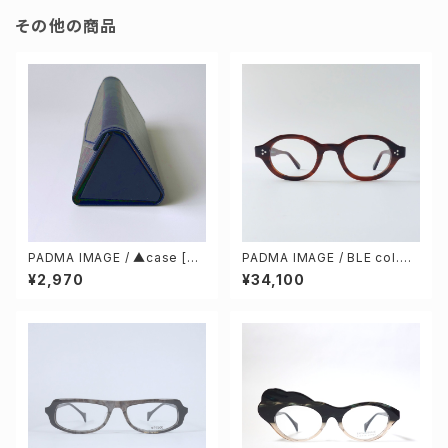
その他の商品
PADMA IMAGE / ▲case [Na
PADMA IMAGE / BLE col.3
vy] & cleaning cloth
[dark brown]
¥2,970
¥34,100