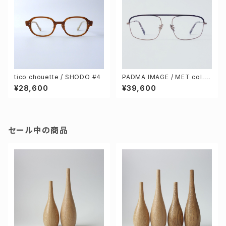
tico chouette / SHODO #4
PADMA IMAGE / MET col.3
[black / brown]
¥28,600
¥39,600
セール中の商品