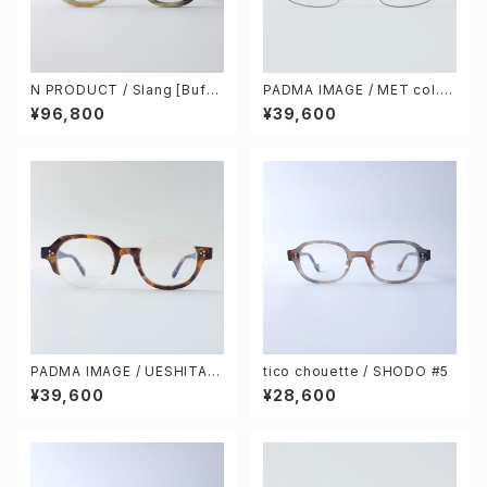
N PRODUCT / Slang [Buffa
PADMA IMAGE / MET col.5
lo horn]
[green / gray]
¥96,800
¥39,600
PADMA IMAGE / UESHITA c
tico chouette / SHODO #5
ol.4 [demi stripe]
¥39,600
¥28,600