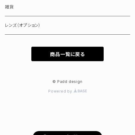
ブルー・グリーン
メタル
雑貨
バッファローホーン
レンズ（オプション）
商品一覧に戻る
© Padd design
Powered by