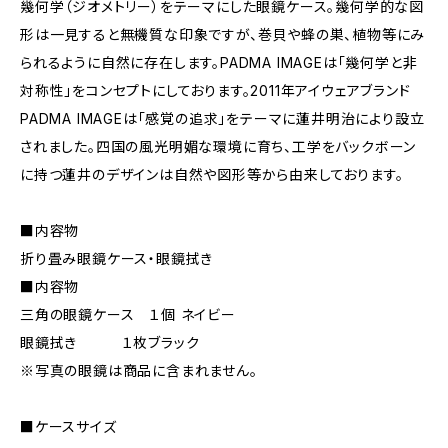
幾何学（ジオメトリー）をテーマにした眼鏡ケース。幾何学的な図
形は一見すると無機質な印象ですが、巻貝や蜂の巣、植物等にみ
られるように自然に存在します。PADMA IMAGEは「幾何学と非
対称性」をコンセプトにしております。2011年アイウェアブランド
PADMA IMAGEは「感覚の追求」をテーマに蓮井明治により設立
されました。四国の風光明媚な環境に育ち、工学をバックボーン
に持つ蓮井のデザインは自然や図形等から由来しております。
■内容物
折り畳み眼鏡ケース・眼鏡拭き
■内容物
三角の眼鏡ケース １個 ネイビー
眼鏡拭き １枚ブラック
※写真の眼鏡は商品に含まれません。
■ケースサイズ