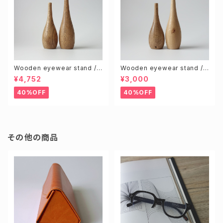
Wooden eyewear stand /
Wooden eyewear stand /
Brown (S & L size 2pcs)
Knotty (Random 2pcs)
¥4,752
¥3,000
40%OFF
40%OFF
その他の商品