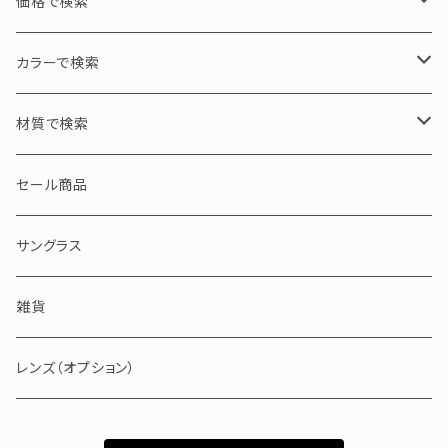
N PRODUCT / エヌプロダクト
L / 大サイズ
価格で検索
ASYMMETRY / 左右非対称
tico chouette / ティコシュエット
M / 中サイズ
30000円以下
カラーで検索
S / 小サイズ
30000～50000円
ブラック・グレー・クリア
材質で検索
50000～100000円
ブラウン・イエロー・ホワイト
アセテート
セール商品
100000円以上
ピンク・レッド・パープル
セルロイド
サングラス
ブルー・グリーン
メタル
雑貨
バッファローホーン
レンズ（オプション）