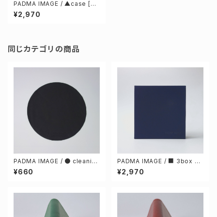
PADMA IMAGE / ▲case [Na
vy] & cleaning cloth
¥2,970
同じカテゴリの商品
PADMA IMAGE / ● cleanin
PADMA IMAGE / ■ 3box ca
g cloth
se [Navy] & cleaning cloth
¥660
¥2,970