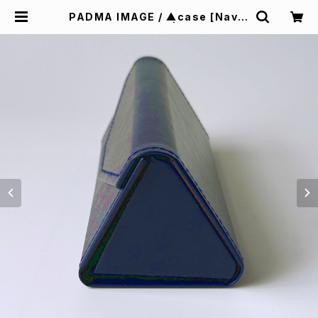
PADMA IMAGE / ▲case [Navy]
& cleaning cloth | Padd desig
n