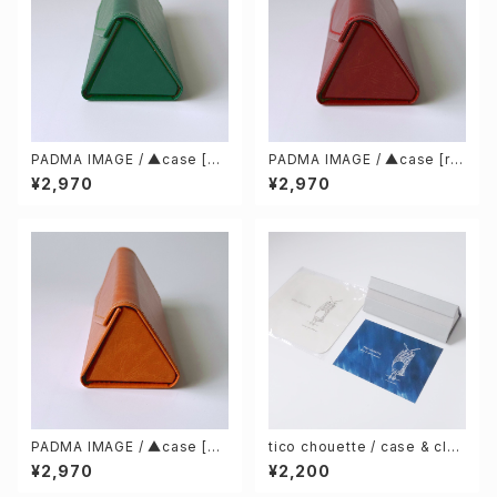
PADMA IMAGE / ▲case [Gr
PADMA IMAGE / ▲case [re
een] & cleaning cloth
d] & cleaning cloth
¥2,970
¥2,970
PADMA IMAGE / ▲case [ca
tico chouette / case & clea
ramel] & cleaning cloth
ning cloth
¥2,970
¥2,200