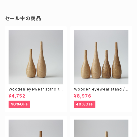
セール中の商品
Wooden eyewear stand /
Wooden eyewear stand /
Natural (S & L size 2pcs)
Natural & Brown (S & L 4pc
¥4,752
¥8,976
s)
40%OFF
40%OFF