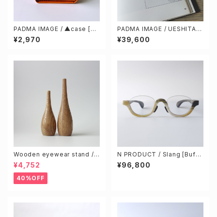
PADMA IMAGE / ▲case [ca
PADMA IMAGE / UESHITA c
ramel] & cleaning cloth
ol.1 [black / stone gray]
¥2,970
¥39,600
Wooden eyewear stand /
N PRODUCT / Slang [Buffa
Brown (S & L size 2pcs)
lo horn]
¥4,752
¥96,800
40%OFF