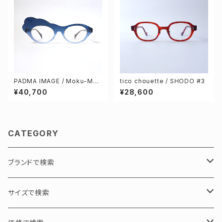
PADMA IMAGE / Moku-Mok
tico chouette / SHODO #3
u col.125 [blue gradation]
¥40,700
¥28,600
CATEGORY
ブランドで検索
PADMA IMAGE / パドマイメージ
サイズで検索
GEOMETRY / 幾何学