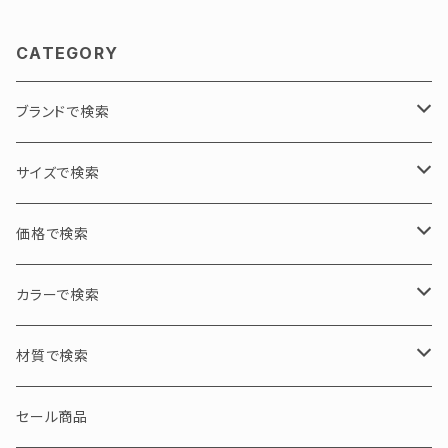
CATEGORY
ブランドで検索
PADMA IMAGE / パドマイメージ
サイズで検索
GEOMETRY / 幾何学
N PRODUCT / エヌプロダクト
L / 大サイズ
価格で検索
ASYMMETRY / 左右非対称
tico chouette / ティコシュエット
M / 中サイズ
30000円以下
カラーで検索
S / 小サイズ
30000～50000円
ブラック・グレー・クリア
材質で検索
50000～100000円
ブラウン・イエロー・ホワイト
アセテート
セール商品