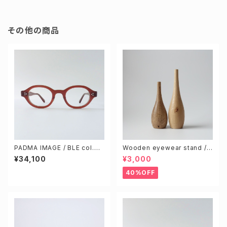
その他の商品
PADMA IMAGE / BLE col.4
Wooden eyewear stand /
[ｍaroon]
Knotty (Random 2pcs)
¥34,100
¥3,000
40%OFF