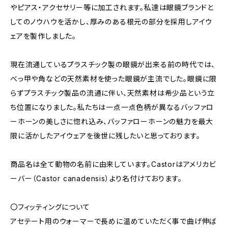
やピアス・アクセサリー等に加工されます。私達は眼鏡ブランドと
してのノウハウを活かし、厚みのある根元の部分を採用しアイウ
ェアを製作しました。
現在流通しているプラスチック製の眼鏡が出来る前の時代では、
べっ甲や角などの天然素材を使った眼鏡が主流でした。眼鏡に限
らずプラスチック製品の流通に伴い、天然素材は希少品という立
ち位置になりました。私たちは一点一点色柄が異なるバッファロ
ーホーンの美しさに惚れ込み、バッファローホーンの魅力を最大
限に活かしたアイウェアを後世に残したいと思っております。
商品名は全て動物の名前に由来しています。Castorはアメリカビ
ーバー（Castor canadensis）より名付けております。
〇フィッティングについて
アセテート用のウォーマーで長めに温めていただく事で曲げ伸ば