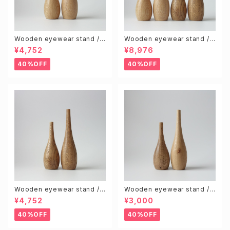
Wooden eyewear stand /
Wooden eyewear stand /
Natural (S & L size 2pcs)
Natural & Brown (S & L 4pc
¥4,752
¥8,976
s)
40%OFF
40%OFF
Wooden eyewear stand /
Wooden eyewear stand /
Brown (S & L size 2pcs)
Knotty (Random 2pcs)
¥4,752
¥3,000
40%OFF
40%OFF