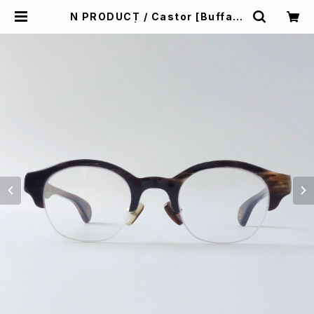
N PRODUCT / Castor [Buffalo
horn] | Padd design