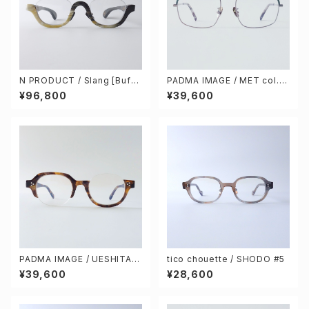
N PRODUCT / Slang [Buffa
PADMA IMAGE / MET col.5
lo horn]
[green / gray]
¥96,800
¥39,600
PADMA IMAGE / UESHITA c
tico chouette / SHODO #5
ol.4 [demi stripe]
¥39,600
¥28,600