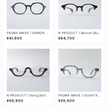
PADMA IMAGE / GIBBON co
N PRODUCT / Beaver [Buff
l.1 [BLACK / SILVER]
alo horn]
¥41,800
¥84,700
N PRODUCT / Slang [Buffa
PADMA IMAGE / UESHITA c
lo horn]
ol.2 [snow noise]
¥96,800
¥39,600