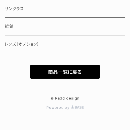
100000円以上
ピンク・レッド・パープル
セルロイド
サングラス
ブルー・グリーン
メタル
雑貨
バッファローホーン
レンズ（オプション）
商品一覧に戻る
© Padd design
Powered by