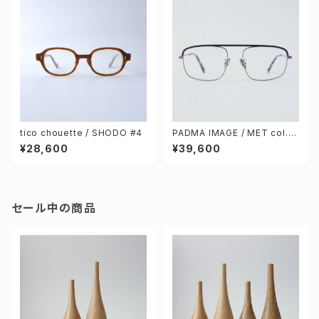
tico chouette / SHODO #4
PADMA IMAGE / MET col.3
[black / brown]
¥28,600
¥39,600
セール中の商品