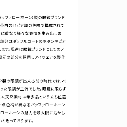
バッファローホーン）製の眼鏡ブランド
黒茶白のセピア調の色味で構成されて
うに重なり様々な表情を生み出しま
端部分はダッフルコートのボタンやピア
れます。私達は眼鏡ブランドとしてのノ
根元の部分を採用しアイウェアを製作
ク製の眼鏡が出来る前の時代では、べ
った眼鏡が主流でした。眼鏡に限らず
い、天然素材は希少品という立ち位置
一点色柄が異なるバッファローホーン
ァローホーンの魅力を最大限に活かし
いと思っております。