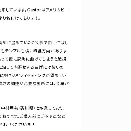
しています。Castorはアメリカビー
is）より名付けております。
長めに温めていただく事で曲げ伸ばし
トもテンプルも横に繊維方向がありま
らって縦に鋭角に曲げてしまうと破損
に沿って内寄せする曲げには強いの
うに抱き込むフィッティングが望ましい
・高さの調整が必要な箇所には、金属パ
中村甲芸（香川県）と協業しており、
ております。ご購入前にご不明点など
合わせくださいませ。